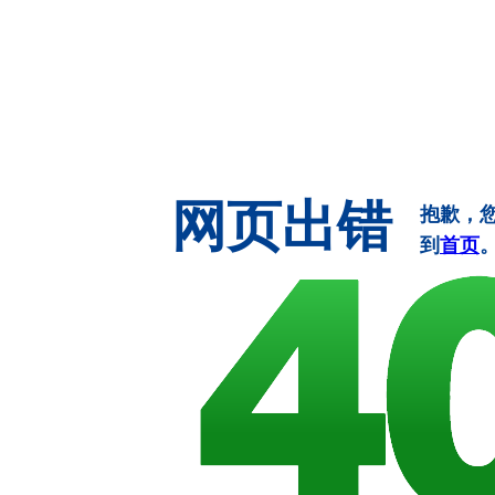
网页出错
抱歉，
到
首页