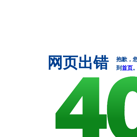
网页出错
抱歉，
到
首页