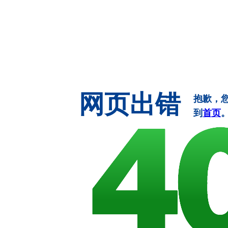
网页出错
抱歉，
到
首页