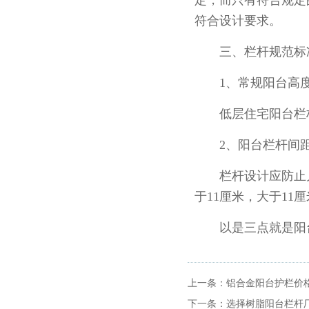
定，而只有符合规定
符合设计要求。
三、栏杆规范标
1、常规阳台高度
低层住宅阳台栏杆净高
2、阳台栏杆间距
栏杆设计应防止儿童
于11厘米，大于1
以是三点就是阳台
上一条：
铝合金阳台护栏价
下一条：
选择树脂阳台栏杆