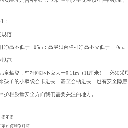
的安装才是合格的。所以护栏和扶手安装预埋件的数量、
准：
规范
不低于1.05m；高层阳台栏杆净高不应低于1.10m。
规范
攀登，栏杆间距不应大于0.11m（11厘米）；必须采
1厘米孩子的小脑袋会卡进去，甚至会钻进去，也有安全隐患
护栏质量安全方面我们需要关注的地方。
格贵不贵
厂家如何辨别好坏