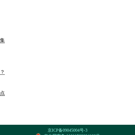
集
？
点
京ICP备09045004号-3